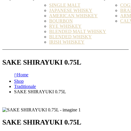
SINGLE MALT
COG
JAPANESE WHISKY
BRA
AMERICAN WHISKEY
ARM
BOURBON
CAL
RYE WHISKEY
BLENDED MALT WHISKY
BLENDED WHISKY
IRISH WHISKEY
SAKE SHIRAYUKI 0.75L
Home
Shop
Traditionale
SAKE SHIRAYUKI 0.75L
SAKE SHIRAYUKI 0.75L