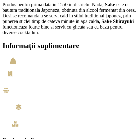
Produs pentru prima data in 1550 in districtul Nada,
Sake
este o
bautura traditionala Japoneza, obtinuta din alcool fermentat din orez.
Desi se recomanda a se servi cald in stilul traditional japonez, prin
punerea sticlei timp de cateva minute in apa calda,
Sake Shirayuki
functioneaza foarte bine si servit cu gheata sau ca baza pentru
diverse cocktailuri.
Informații suplimentare
Greutate
1,5 kg
Producator
Sake
Tara de origine
Japonia
Tip
Sake
Volum
0.75 litri