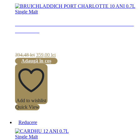
Single Malt
BRUICHLADDICH PORT CHARLOTTE 10
ANI 0.7L
Prețul
Prețul
394,48
lei
359,00
lei
inițial
curent
Adaugă în coș
a
este:
fost:
359,00 lei.
394,48 lei.
Add to wishlist
Quick View
Reducere
Single Malt