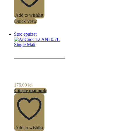
Add to wishlist
Quick View
Stoc epuizat
Single Malt
AnCnoc 12 ANI 0.7L
176,00
lei
Citește mai mult
Add to wishlist