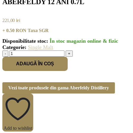
ABERFELDY 12 ANI 0.7L
221,00
lei
+ 0.50 RON Taxa SGR
Disponibilitate stoc:
În stoc magazin online & fizic
Categorie:
Single Malt
-
+
ADAUGĂ ÎN COȘ
Vezi toate produsele din gama Aberfeldy Distillery
Add to wishlist