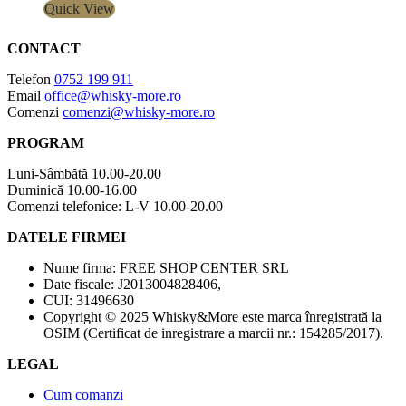
Quick View
CONTACT
Telefon
0752 199 911
Email
office@whisky-more.ro
Comenzi
comenzi@whisky-more.ro
PROGRAM
Luni-Sâmbătă 10.00-20.00
Duminică 10.00-16.00
Comenzi telefonice: L-V 10.00-20.00
DATELE FIRMEI
Nume firma: FREE SHOP CENTER SRL
Date fiscale: J2013004828406,
CUI: 31496630
Copyright © 2025 Whisky&More este marca înregistrată la
OSIM (Certificat de inregistrare a marcii nr.: 154285/2017).
LEGAL
Cum comanzi