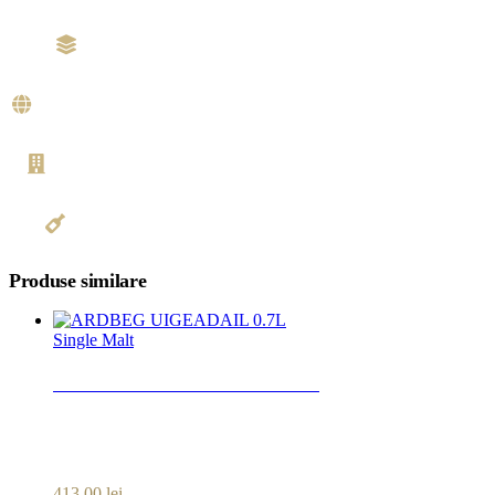
Tip
Single Malt
Tara de origine
Scotia
Producator
Aberfeldy
Alcool
40%
Produse similare
Single Malt
ARDBEG UIGEADAIL 0.7L
413,00
lei