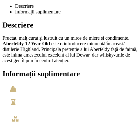
Descriere
Informații suplimentare
Descriere
Fructat, malț curat și lustruit cu un miros de miere și condimente,
Aberfeldy 12 Year Old
este o introducere minunată în această
distilerie Highland. Principala pretenție a lui Aberfeldy față de faimă,
este inima amestecului excelent al lui Dewar, dar whisky-urile de
acest gen îl pun în centrul atenției.
Informații suplimentare
Greutate
1,6 kg
Vechime
12 ani
Volum
0.7 litri
Categorie
Whisky